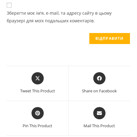
Зберегти моє ім'я, e-mail, та адресу сайту в цьому
браузері для моїх подальших коментарів.
Opens
Opens
in
in
a
a
Tweet This Product
Share on Facebook
new
new
window
window
Opens
Opens
in
in
a
a
Pin This Product
Mail This Product
new
new
window
window