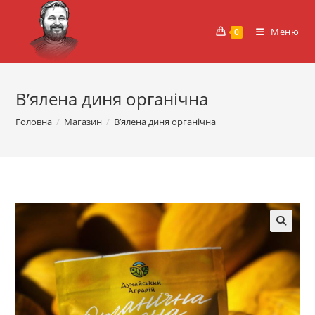
Перейти
до
Меню
0
вмісту
В’ялена диня органічна
Головна
/
Магазин
/
В’ялена диня органічна