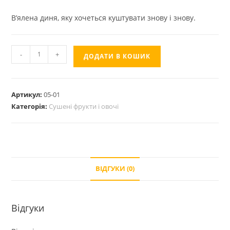
В’ялена диня, яку хочеться куштувати знову і знову.
В'ялена
-
+
ДОДАТИ В КОШИК
диня
органічна
кількість
Артикул:
05-01
Категорія:
Сушені фрукти і овочі
ВІДГУКИ (0)
Відгуки