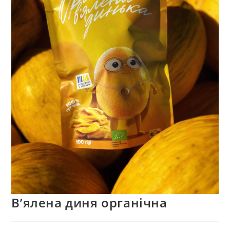
В’ялена диня органічна